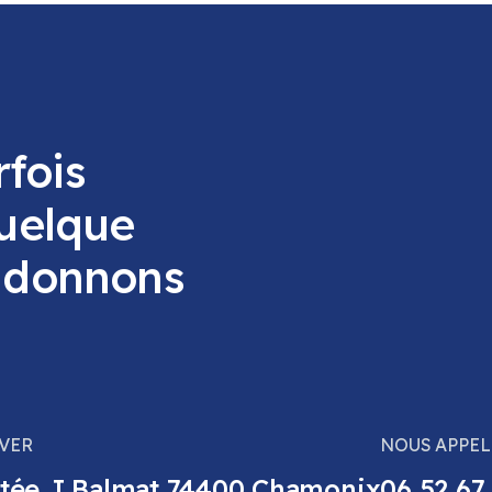
fois
quelque
s donnons
VER
NOUS APPEL
tée J Balmat 74400 Chamonix
06 52 67