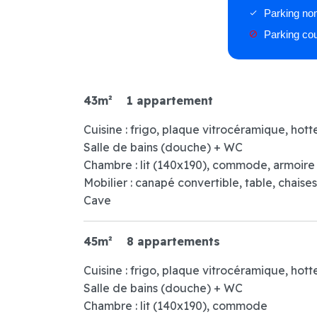
Parking nomi
done
Parking cou
block
43m²
1 appartement
Cuisine : frigo, plaque vitrocéramique, hott
Salle de bains (douche) + WC
Chambre : lit (140x190), commode, armoire
Mobilier : canapé convertible, table, chaise
Cave
45m²
8 appartements
Cuisine : frigo, plaque vitrocéramique, hott
Salle de bains (douche) + WC
Chambre : lit (140x190), commode