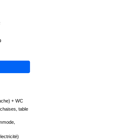
2
0
ouche) + WC
chaises, table
ommode,
ectricité)