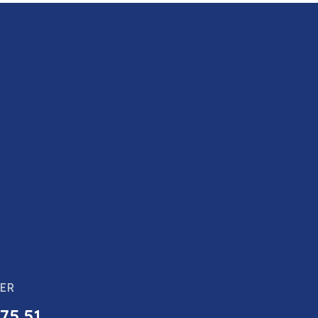
ER
 75 51