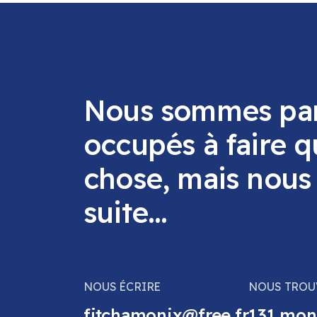
Nous sommes par
occupés à faire 
chose, mais nou
suite...
NOUS ÉCRIRE
NOUS TROU
fjtchamonix@free.fr
131 mon