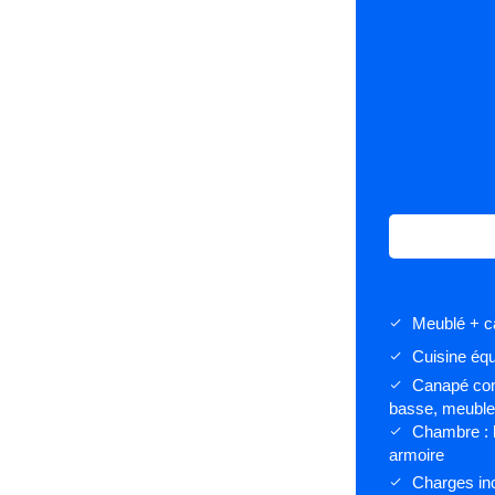
Meublé + c
done
Cuisine éq
done
Canapé conve
done
basse, meubl
Chambre : 
done
armoire
Charges incl
done