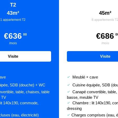
T2
43m²
45m²
1 appartement T2
8 appartements T
€
636
€
686
00
0
/mois
/mois
Visite
Visite
ave
Meublé + cave
done
uipée, SDB (douche) + WC
Cuisine équipée, SDB (d
done
rtible, table, chaises, table
Canapé convertible, table, 
done
e TV
basse, meuble TV
lit 140x190, commode,
Chambre : lit 140x190, c
done
dressing
uses (eau, électricité)
Charges comprises (eau, él
done